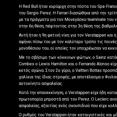
Η Red Bull ήταν κυρίαρχη στην πίστα του Spa-Fran
του Sergio Perez. Η Ferrari διασώθηκε από την τρίτ
με τα πράγματα για τον Μονεγάσκο teammate του ν
στην 6η θέση, πέφτοντας στην 3η θέση της βαθμο
Αυτή ήταν η 9η φετινή νίκη για τον Verstappen και 
αφήνει πίσω του με τον καλύτερο τρόπο τις ποινές
μονοθέσιου του, οι οποίες τον υποχρέωσαν να εκκι
Με το σβήσιμο των κόκκινων φώτων, ο Sainz κατά
Combes ο Lewis Hamilton και ο Fernando Alonso εί
εκτός αγώνα. Στον 2ο γύρο, ο Valtteri Bottas προσπ
χαλίκια της ίδιας στροφής, με αποτέλεσμα ο Φινλα
αυτοκίνητο ασφαλείας.
Κατά την επανεκκίνηση, ο Verstappen είχε ήδη κατα
πρωτοπορία μπροστά από τον Perez. Ο Leclerc αναγ
ασφαλείας, εξαιτίας ενός σκουπιδιού που είχε κολ
Ο ρυθμός του Verstappen ήταν καταιγιστικός και μ