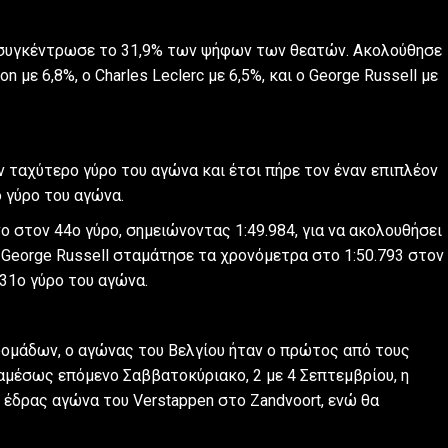
ύ συγκέντρωσε το 31,9% των ψήφων των θεατών. Ακολούθησε
n με 6,8%, ο Charles Leclerc με 6,5%, και ο George Russell με
 ταχύτερο γύρο του αγώνα και έτσι πήρε τον έναν επιπλέον
 γύρο του αγώνα.
ο στον 44ο γύρο, σημειώνοντας 1:49.984, για να ακολουθήσει
 ο George Russell σταμάτησε τα χρονόμετρα στο 1:50.793 στον
 31ο γύρο του αγώνα.
ομάδων, ο αγώνας του Βελγίου ήταν ο πρώτος από τους
 αμέσως επόμενο Σαββατοκύριακο, 2 με 4 Σεπτεμβρίου, η
ς έδρας αγώνα του Verstappen στο Zandvoort, ενώ θα