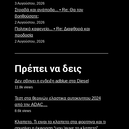
3 Αυγούστου, 2026
Στραβά και ανάποδα... • Re: Θα τον
βοηθούσατε;
2 Αυγούστου, 2026
Πολιτικό καφενείο... • Re: Διαφθορά και
προδοσία
2 Αυγούστου, 2026
Πρέπει να δεις
Δεν σβηνει η ενδειξη adblue στα Diesel
11.8k views
Τεστ στα θερινών ελαστικα αυτοκινητου 2024
από την ADAC…
υ
8.6k views
Κλαπετο. Τι ειναι το κλαπετο στα φορτηγα και τι
σημαίνει η έκφραση “μου ‘φυγε το κλαπετο”