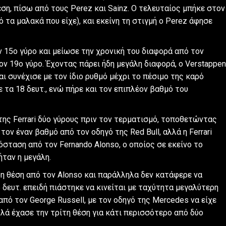
ση, πίσω από τους Perez και Sainz. Ο τελευταίος μπήκε στον
πό τα μαλακά που είχε), και εκείνη τη στιγμή ο Perez άφησε
ν 15ο γύρο και μείωσε την χρονική του διαφορά από τον
ν 19ο γύρο. Έχοντας πάρει ήδη μεγάλη διαφορά, ο Verstappen
αι συνέχισε με τον ίδιο ρυθμό μέχρι το πέσιμο της καρό
 τα 18 δευτ., ενώ πήρε και τον επιπλέον βαθμό του
x της Ferrari δύο γύρους πριν τον τερματισμό, τοποθετώντας
 τον έναν βαθμό από τον οδηγό της Red Bull, αλλά η Ferrari
όσταση από τον Fernando Alonso, ο οποίος σε εκείνο το
ήταν η μεγάλη.
ν 5η θέση από τον Alonso και παράλληλα δεν κατάφερε να
 δευτ. επειδή πιάστηκε να κινείται με ταχύτητα μεγαλύτερη
πό τον George Russell, με τον οδηγό της Mercedes να είχε
λά έχασε την τρίτη θέση για κάτι περισσότερο από δύο