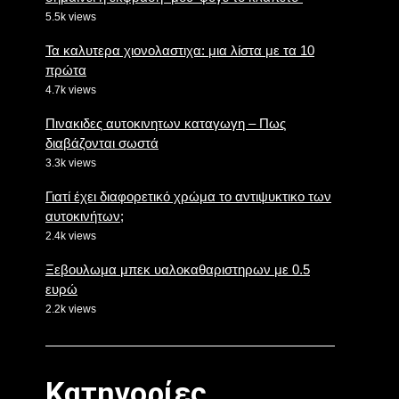
5.5k views
Τα καλυτερα χιονολαστιχα: μια λίστα με τα 10
πρώτα
4.7k views
Πινακιδες αυτοκινητων καταγωγη – Πως
διαβάζονται σωστά
3.3k views
Γιατί έχει διαφορετικό χρώμα το αντιψυκτικο των
αυτοκινήτων;
2.4k views
Ξεβουλωμα μπεκ υαλοκαθαριστηρων με 0.5
ευρώ
2.2k views
Κατηγορίες