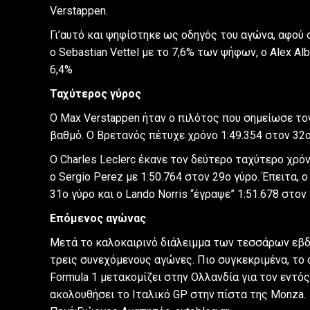
Verstappen.
Γι’αυτό και ψηφίστηκε ως οδηγός του αγώνα, αφο
ο Sebastian Vettel με το 7,6% των ψήφων, ο Alex Albo
6,4%
Ταχύτερος γύρος
Ο Max Verstappen ήταν ο πιλότος που σημείωσε τον
βαθμό. Ο Βρετανός πέτυχε χρόνο 1:49.354 στον 32ο
Ο Charles Leclerc έκανε τον δεύτερο ταχύτερο χρόν
ο Sergio Perez με 1:50.764 στον 29ο γύρο. Έπειτα,
31ο γύρο και ο Lando Norris “έγραψε” 1:51.678 στον
Επόμενος αγώνας
Μετά το καλοκαιρινό διάλειμμα των τεσσάρων εβδ
τρεις συνεχόμενους αγώνες. Πιο συγκεκριμένα, το
Formula 1 μετακομίζει στην Ολλανδία για τον εντό
ακολουθήσει το Ιταλικό GP στην πίστα της Monza.