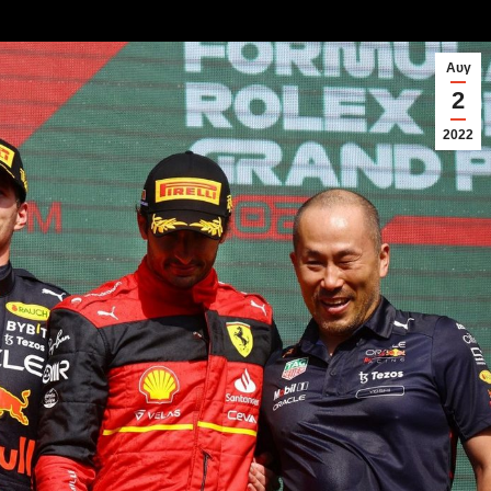
Αυγ
2
2022