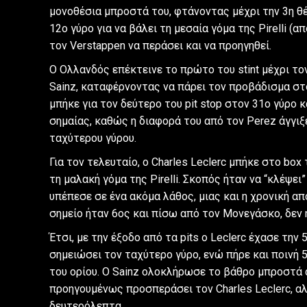
μονοθέσια μπροστά του, φτάνοντας μέχρι την 3η θέ
12ο γύρο για να βάλει τη μεσαία γόμα της Pirelli (α
τον Verstappen να περάσει και να προηγηθεί.
Ο Ολλανδός επέκτεινε το πρώτο του stint μέχρι το
Sainz, καταφέρνοντας να πάρει τον προβάδισμα στο
μπήκε για τον δεύτερο του pit stop στον 31ο γύρο κ
σημαίας, καθώς η διαφορά του από τον Perez άγγιξε
ταχύτερου γύρου.
Για τον τελευταίο, ο Charles Leclerc μπήκε στο bo
τη μαλακή γόμα της Pirelli. Σκοπός ήταν να “κλέψει”
υπέπεσε σε ένα ακόμα λάθος, μιας και η χρονική απ
σημείο ήταν 6ος και πίσω από τον Μονεγάσκο, δεν 
Έτσι, με την έξοδο από τα pits ο Leclerc έχασε τη
σημειώσει τον ταχύτερο γύρο, ενώ πήρε και ποινή 5
του ορίου. Ο Sainz ολοκλήρωσε το βάθρο μπροστά α
προηγουμένως προσπεράσει τον Charles Leclerc, αλ
δευτερόλεπτα.