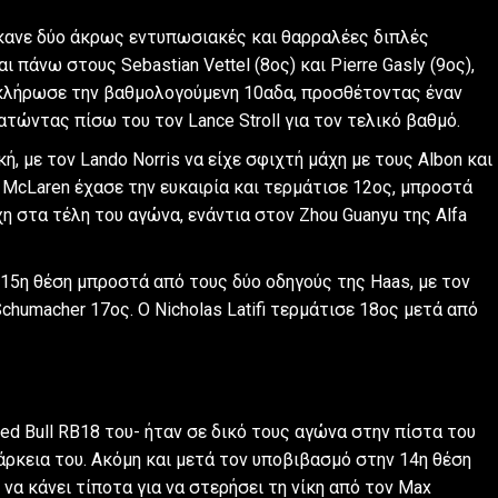
 έκανε δύο άκρως εντυπωσιακές και θαρραλέες διπλές
 πάνω στους Sebastian Vettel (8ος) και Pierre Gasly (9ος),
οκλήρωσε την βαθμολογούμενη 10αδα, προσθέτοντας έναν
ρατώντας πίσω του τον Lance Stroll για τον τελικό βαθμό.
, με τον Lando Norris να είχε σφιχτή μάχη με τους Albon και
ς McLaren έχασε την ευκαιρία και τερμάτισε 12ος, μπροστά
χη στα τέλη του αγώνα, ενάντια στον Zhou Guanyu της Alfa
ν 15η θέση μπροστά από τους δύο οδηγούς της Haas, με τον
chumacher 17ος. Ο Nicholas Latifi τερμάτισε 18ος μετά από
d Bull RB18 του- ήταν σε δικό τους αγώνα στην πίστα του
άρκεια του. Ακόμη και μετά τον υποβιβασμό στην 14η θέση
 να κάνει τίποτα για να στερήσει τη νίκη από τον Max