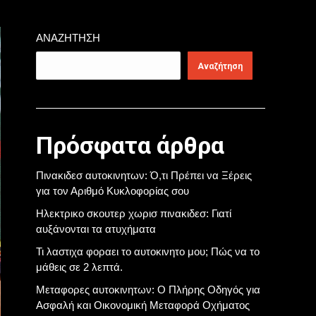
ΑΝΑΖΉΤΗΣΗ
Αναζήτηση
Πρόσφατα άρθρα
Πινακιδεσ αυτοκινητων: Ό,τι Πρέπει να Ξέρεις
για τον Αριθμό Κυκλοφορίας σου
Ηλεκτρικο σκουτερ χωρισ πινακιδεσ: Γιατί
αυξάνονται τα ατυχήματα
Τι λαστιχα φοραει το αυτοκινητο μου; Πώς να το
μάθεις σε 2 λεπτά.
Μεταφορες αυτοκινητων: Ο Πλήρης Οδηγός για
Ασφαλή και Οικονομική Μεταφορά Οχήματος