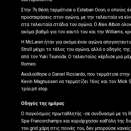
Στην 7η θέση τερμάτισε ο Esteban Ocon, ο οποίος
προσπεράσεις στον αγώνα, με την τελευταία να είναι
στα τελευταία στάδια του αγώνα. Ο Alex Albon ολ
ακόμα βαθμό για τον εαυτό του και την Williams, κ
Η McLaren ήταν για ακόμα έναν αγώνα απογοητευτική
Stroll μέχρι το τέλος του αγώνα, αλλά ο οδηγός τη
από τον Yuki Tsunoda. Ο τελευταίος κέρδισε μια μά
Romeo.
Ακολούθησε ο Daniel Ricciardo, που τερμάτισε στη
Kevin Magnussen να τερματίζει 16ος και τον Mick S
τρία pit stop.
Οδηγός της ημέρας
Ο παγκόσμιος πρωταθλητής -σε συνδυασμό με τη Re
Spa-Francorchamps και κυριάρχησαν καθ’όλη της δι
του grid χάρη στις ποινές του, δεν μπορούσε κανείς