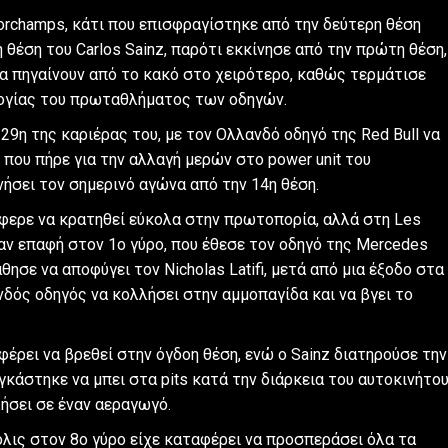
corchamps, κάτι που επισφραγίστηκε από την δεύτερη θέση
η θέση του Carlos Sainz, παρότι εκκίνησε από την πρώτη θέση,
α πηγαίνουν από το κακό στο χειρότερο, καθώς τερμάτισε
λογίας του πρωταθλήματος των οδηγών.
η 29η της καριέρας του, με τον Ολλανδό οδηγό της Red Bull να
 που πήρε για την αλλαγή μερών στο power unit του
νήσει τον σημερινό αγώνα από την 14η θέση.
φερε να κρατηθεί εύκολα στην πρωτοπορία, αλλά στη Les
χαν επαφή στον 1ο γύρο, που έθεσε τον οδηγό της Mercedes
άθησε να αποφύγει τον Nicholas Latifi, μετά από μια έξοδο στα
νδός οδηγός να κολλήσει στην αμμοπαγίδα και να βγει το
φέρει να βρεθεί στην όγδοη θέση, ενώ ο Sainz διατηρούσε την
κάστηκε να μπει στα pits κατά την διάρκεια του αυτοκινήτο
λήσει σε έναν αεραγωγό.
όλις στον 8ο γύρο είχε καταφέρει να προσπεράσει όλα τα