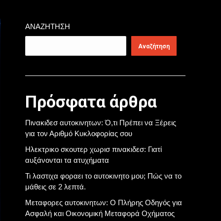
ΑΝΑΖΉΤΗΣΗ
Αναζήτηση
Πρόσφατα άρθρα
Πινακιδεσ αυτοκινητων: Ό,τι Πρέπει να Ξέρεις
για τον Αριθμό Κυκλοφορίας σου
Ηλεκτρικο σκουτερ χωρισ πινακιδεσ: Γιατί
αυξάνονται τα ατυχήματα
Τι λαστιχα φοραει το αυτοκινητο μου; Πώς να το
μάθεις σε 2 λεπτά.
Μεταφορες αυτοκινητων: Ο Πλήρης Οδηγός για
Ασφαλή και Οικονομική Μεταφορά Οχήματος