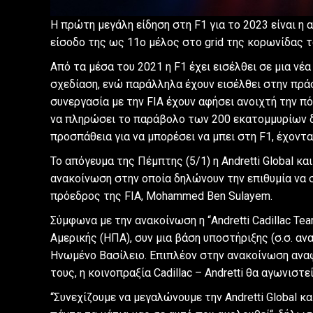
Η πρώτη μεγάλη είδηση στη F1 για το 2023 είναι η α
είσοδο της ως 11ο μέλος στο grid της κορωνίδας 
Από τα μέσα του 2021 η F1 έχει εισέλθει σε μια νέ
σχεδίαση, ενώ παράλληλα έχουν εισέλθει στην πρά
συνεργασία με την FIA έχουν αφήσει ανοιχτή την π
να πληρώσει το παράβολο των 200 εκατομμυρίων δο
προσπάθεια για να μπορέσει να μπει στη F1, έχοντα
Το απόγευμα της Πέμπτης (5/1) η Andretti Global και
ανακοίνωση στην οποία δηλώνουν την επιθυμία να 
πρόεδρος της FIA, Mohammed Ben Sulayem.
Σύμφωνα με την ανακοίνωση η “Andretti Cadillac Te
Αμερικής (ΗΠΑ), συν μια βάση υποστήριξης (σ.σ. 
Ηνωμένο Βασίλειο. Επιπλέον στην ανακοίνωση αναφ
τους, η κοινοπραξία Cadillac – Andretti θα αγωνιστε
“Συνεχίζουμε να μεγαλώνουμε την Andretti Global κα