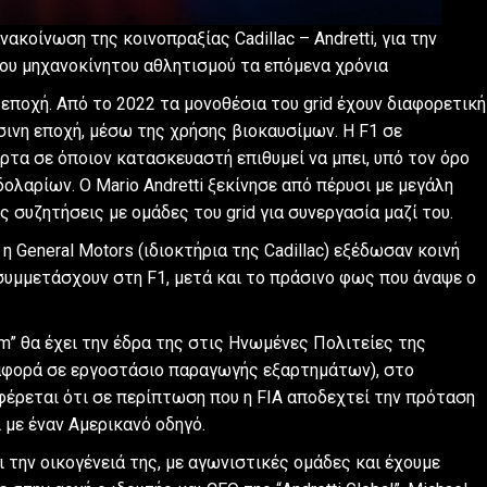
νακοίνωση της κοινοπραξίας Cadillac – Andretti, για την
του μηχανοκίνητου αθλητισμού τα επόμενα χρόνια
α εποχή. Από το 2022 τα μονοθέσια του grid έχουν διαφορετική
σινη εποχή, μέσω της χρήσης βιοκαυσίμων. Η F1 σε
όρτα σε όποιον κατασκευαστή επιθυμεί να μπει, υπό τον όρο
λαρίων. Ο Mario Andretti ξεκίνησε από πέρυσι με μεγάλη
ς συζητήσεις με ομάδες του grid για συνεργασία μαζί του.
 η General Motors (ιδιοκτήρια της Cadillac) εξέδωσαν κοινή
συμμετάσχουν στη F1, μετά και το πράσινο φως που άναψε ο
am” θα έχει την έδρα της στις Ηνωμένες Πολιτείες της
αναφορά σε εργοστάσιο παραγωγής εξαρτημάτων), στο
έρεται ότι σε περίπτωση που η FIA αποδεχτεί την πρόταση
ί με έναν Αμερικανό οδηγό.
ι την οικογένειά της, με αγωνιστικές ομάδες και έχουμε