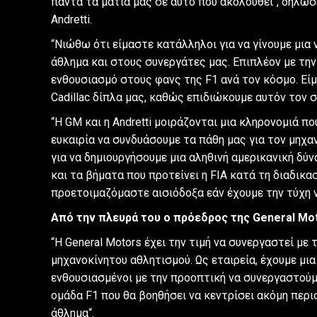
πάντα τα μάτια μας σε αυτό που ακολουθεί“, δήλωσε 
Andretti.
“Νιώθω ότι είμαστε κατάλληλοι για να γίνουμε μια 
άθλημα και στους συνεργάτες μας. Επιπλέον με τη
ενθουσιασμό στους φανς της F1 ανά τον κόσμο. Είμα
Cadillac δίπλα μας, καθώς επιδιώκουμε αυτόν τον σ
“Η GM και η Andretti μοιράζονται μια κληρονομιά π
ευκαιρία να συνδυάσουμε τα πάθη μας για τον μηχ
για να δημιουργήσουμε μια αληθινή αμερικανική δύν
και τα βήματα που προτείνει η FIA κατά τη διαδικα
προετοιμαζόμαστε αισιόδοξα εάν έχουμε την τύχη ν
Από την πλευρά του ο πρόεδρος της General Mot
“Η General Motors έχει την τιμή να συνεργαστεί με τ
μηχανοκίνητου αθλητισμού. Ως εταιρεία, έχουμε μια
ενθουσιασμένοι με την προοπτική να συνεργαστούμε 
ομάδα F1 που θα βοηθήσει να κεντρίσει ακόμη περι
άθλημα“.