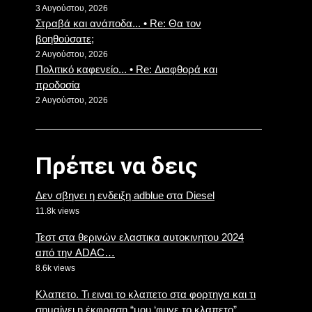
3 Αυγούστου, 2026
Στραβά και ανάποδα... • Re: Θα τον
βοηθούσατε;
2 Αυγούστου, 2026
Πολιτικό καφενείο... • Re: Διαφθορά και
προδοσία
2 Αυγούστου, 2026
Πρέπει να δεις
Δεν σβηνει η ενδειξη adblue στα Diesel
11.8k views
Τεστ στα θερινών ελαστικα αυτοκινητου 2024
από την ADAC…
8.6k views
Κλαπετο. Τι ειναι το κλαπετο στα φορτηγα και τι
σημαίνει η έκφραση “μου ‘φυγε το κλαπετο”