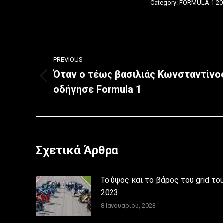
Category:
FORMULA 1 20
Post
PREVIOUS
navigation
Όταν ο τέως βασιλιάς Κωνσταντίνο
Previous
οδήγησε Formula 1
post:
Σχετικά Άρθρα
Το ύψος και το βάρος του grid το
2023
8 Ιανουαρίου, 2023