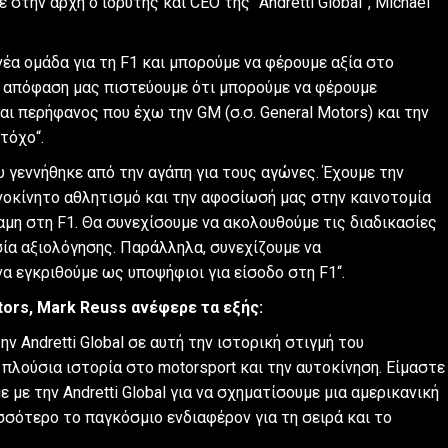
στην αρχή ο ιδρυτής και CEO της “Andretti Global”, Michael
νέα ομάδα για τη F1 και μπορούμε να φέρουμε αξία στο
ν απόφαση μας πιστεύουμε ότι μπορούμε να φέρουμε
ι περήφανος που έχω την GM (σ.σ. General Motors) και την
τόχο“.
ου γεννήθηκε από την αγάπη για τους αγώνες. Έχουμε την
ανοκίνητο αθλητισμό και την αφοσίωσή μας στην καινοτομία
αμη στη F1. Θα συνεχίσουμε να ακολουθούμε τις διαδικασίες
σία αξιολόγησης. Παράλληλα, συνεχίζουμε να
α εγκριθούμε ως υποψήφιοι για είσοδο στη F1“.
ors, Mark Reuss ανέφερε τα εξής:
ην Andretti Global σε αυτή την ιστορική στιγμή του
 πλούσια ιστορία στο motorsport και την αυτοκίνηση. Είμαστε
με την Andretti Global για να σχηματίσουμε μια αμερικανική
σσότερο το παγκόσμιο ενδιαφέρον για τη σειρά και το