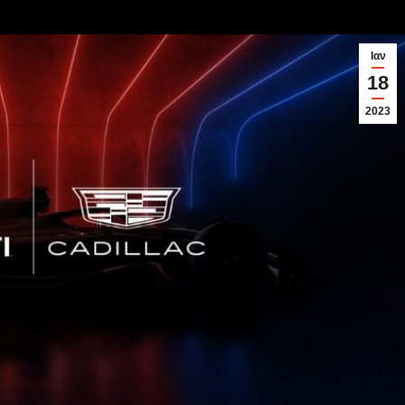
Ιαν
18
2023