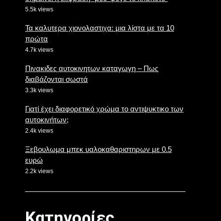
5.5k views
Τα καλυτερα χιονολαστιχα: μια λίστα με τα 10
πρώτα
4.7k views
Πινακιδες αυτοκινητων καταγωγη – Πως
διαβάζονται σωστά
3.3k views
Γιατί έχει διαφορετικό χρώμα το αντιψυκτικο των
αυτοκινήτων;
2.4k views
Ξεβουλωμα μπεκ υαλοκαθαριστηρων με 0.5
ευρώ
2.2k views
Κατηγορίες