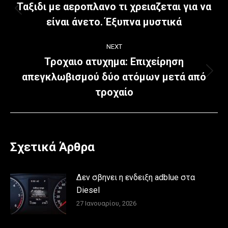
navigation
Ταξιδι με αεροπλανο τι χρειαζεται για να
Previous
είναι άνετο. Έξυπνα μυστικά
post:
NEXT
Τροχαιο ατυχημα: Επιχείρηση
απεγκλωβισμού δύο ατόμων μετά από
Next
post:
τροχαίο
Σχετικά Άρθρα
Δεν σβηνει η ενδειξη adblue στα
Diesel
27 Ιανουαρίου, 2026