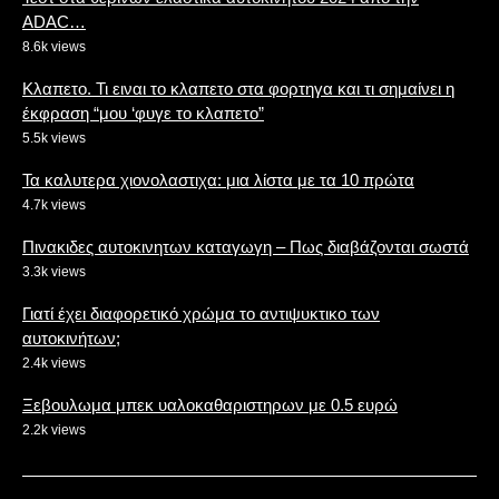
ADAC…
8.6k views
Κλαπετο. Τι ειναι το κλαπετο στα φορτηγα και τι σημαίνει η
έκφραση “μου ‘φυγε το κλαπετο”
5.5k views
Τα καλυτερα χιονολαστιχα: μια λίστα με τα 10 πρώτα
4.7k views
Πινακιδες αυτοκινητων καταγωγη – Πως διαβάζονται σωστά
3.3k views
Γιατί έχει διαφορετικό χρώμα το αντιψυκτικο των
αυτοκινήτων;
2.4k views
Ξεβουλωμα μπεκ υαλοκαθαριστηρων με 0.5 ευρώ
2.2k views