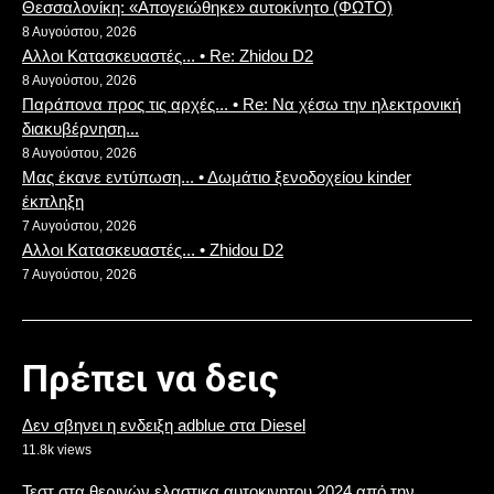
Θεσσαλονίκη: «Απογειώθηκε» αυτοκίνητο (ΦΩΤΟ)
8 Αυγούστου, 2026
Αλλοι Κατασκευαστές... • Re: Zhidou D2
8 Αυγούστου, 2026
Παράπονα προς τις αρχές... • Re: Να χέσω την ηλεκτρονική
διακυβέρνηση...
8 Αυγούστου, 2026
Μας έκανε εντύπωση... • Δωμάτιο ξενοδοχείου kinder
έκπληξη
7 Αυγούστου, 2026
Αλλοι Κατασκευαστές... • Zhidou D2
7 Αυγούστου, 2026
Πρέπει να δεις
Δεν σβηνει η ενδειξη adblue στα Diesel
11.8k views
Τεστ στα θερινών ελαστικα αυτοκινητου 2024 από την