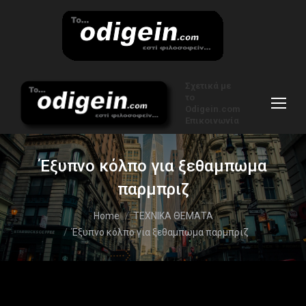
Σχετικά με
το
Odigein.com
Επικοινωνία
Έξυπνο κόλπο για ξεθαμπωμα
παρμπριζ
You are here:
Home
ΤΕΧΝΙΚΑ ΘΕΜΑΤΑ
Έξυπνο κόλπο για ξεθαμπωμα παρμπριζ