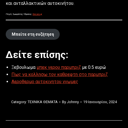
και ανταλλακτικών αυτοκινήτου.
Πηγή: Σωκράτης Υδραίος-
thecars.gr
Μπείτε στη συζήτηση
Δείτε επίσης:
Ξεβουλωμα
μπεκ νερου παρμπριζ
με 0.5 ευρώ
Πως να κολλησω τον καθρεφτη στο παρμπριζ
Αεροθερμο αυτοκινητου γνωμες
Category:
ΤΕΧΝΙΚΑ ΘΕΜΑΤΑ
By
Johnny
19 Ιανουαρίου, 2024
Post