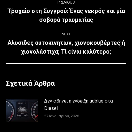
PREVIOUS
navigation
Tροχαίο στη Συγγρού: Ένας νεκρός και μία
Previous
σοβαρά τραυματίας
post:
NEXT
Αλυσιδες αυτοκινητων, χιονοκουβέρτες ή
Next
χιονολάστιχα; Τί είναι καλύτερο;
post:
Σχετικά Άρθρα
Δεν σβηνει η ενδειξη adblue στα
Diesel
27 Ιανουαρίου, 2026