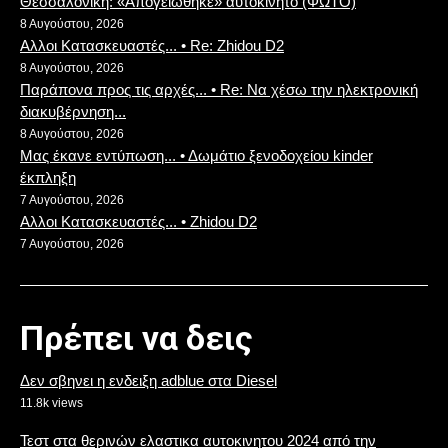
Θεσσαλονίκη: «Απογειώθηκε» αυτοκίνητο (ΦΩΤΟ)
8 Αυγούστου, 2026
Αλλοι Κατασκευαστές... • Re: Zhidou D2
8 Αυγούστου, 2026
Παράπονα προς τις αρχές... • Re: Να χέσω την ηλεκτρονική
διακυβέρνηση...
8 Αυγούστου, 2026
Μας έκανε εντύπωση... • Δωμάτιο ξενοδοχείου kinder
έκπληξη
7 Αυγούστου, 2026
Αλλοι Κατασκευαστές... • Zhidou D2
7 Αυγούστου, 2026
Πρέπει να δεις
Δεν σβηνει η ενδειξη adblue στα Diesel
11.8k views
Τεστ στα θερινών ελαστικα αυτοκινητου 2024 από την