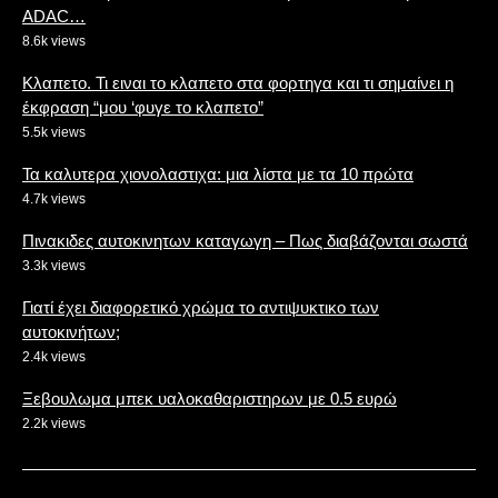
ADAC…
8.6k views
Κλαπετο. Τι ειναι το κλαπετο στα φορτηγα και τι σημαίνει η
έκφραση “μου ‘φυγε το κλαπετο”
5.5k views
Τα καλυτερα χιονολαστιχα: μια λίστα με τα 10 πρώτα
4.7k views
Πινακιδες αυτοκινητων καταγωγη – Πως διαβάζονται σωστά
3.3k views
Γιατί έχει διαφορετικό χρώμα το αντιψυκτικο των
αυτοκινήτων;
2.4k views
Ξεβουλωμα μπεκ υαλοκαθαριστηρων με 0.5 ευρώ
2.2k views