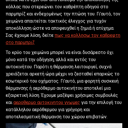
κόλλας που στερεώνει τον καθρέπτη οδηγού στο
παρμπρίζ και ενδεχομένως την πτώση του. Γι’αυτό, τον
χειμώνα απαιτείται τακτικός έλεγχος για τυχόν
αποκόλληση ώστε να αποφευχθεί η ζημιά ή ατύχημα.
Σας έχουμε λύση, δείτε
πως να κολλησω τον καθρεφτη
στο παρμπριζ
Το κρύο του χειμώνα μπορεί να είναι δυσάρεστο όχι
μόνο κατά την οδήγηση, αλλά και εντός του
αυτοκινήτου. Παρότι η θέρμανση λειτουργεί, συχνά
χρειάζεται αρκετή ώρα μέχρι να ζεσταθεί επαρκώς το
εσωτερικό του οχήματος. Γι’αυτό, μια φορητή συσκευή
θέρμανσης ή αερόθερμο αυτοκινήτου αποτελεί μια
εξαιρετική λύση. Έχουμε μαζέψει χρήσιμες συμβουλές
και
αεροθερμο αυτοκινητου γνωμες
για την επιλογή του
κατάλληλου αερόθερμου για γρήγορη και
αποτελεσματική θέρμανση του χώρου επιβατών.