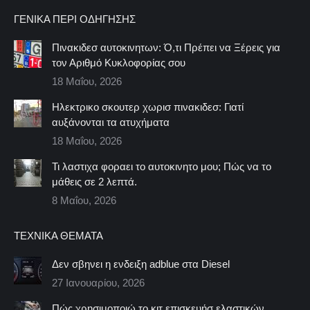
ΓΕΝΙΚΆ ΠΕΡΊ ΟΔΉΓΗΣΗΣ
Πινακιδεσ αυτοκινητων: Ό,τι Πρέπει να Ξέρεις για
τον Αριθμό Κυκλοφορίας σου
18 Μαΐου, 2026
Ηλεκτρικο σκουτερ χωρισ πινακιδεσ: Γιατί
αυξάνονται τα ατυχήματα
18 Μαΐου, 2026
Τι λαστιχα φοραει το αυτοκινητο μου; Πώς να το
μάθεις σε 2 λεπτά.
8 Μαΐου, 2026
ΤΕΧΝΙΚΆ ΘΈΜΑΤΑ
Δεν σβηνει η ενδειξη adblue στα Diesel
27 Ιανουαρίου, 2026
Πώς χρησιμοποιώ το κιτ επισκευήσ ελαστικών