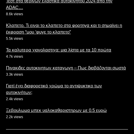
Τεστ στα θερινών ελαστικα αυτοκινητου 2024 από την
ADAC…
8.6k views
Κλαπετο. Τι ειναι το κλαπετο στα φορτηγα και τι σημαίνει η
έκφραση “μου ‘φυγε το κλαπετο”
5.5k views
Τα καλυτερα χιονολαστιχα: μια λίστα με τα 10 πρώτα
4.7k views
Πινακιδες αυτοκινητων καταγωγη – Πως διαβάζονται σωστά
3.3k views
Γιατί έχει διαφορετικό χρώμα το αντιψυκτικο των
αυτοκινήτων;
2.4k views
Ξεβουλωμα μπεκ υαλοκαθαριστηρων με 0.5 ευρώ
2.2k views