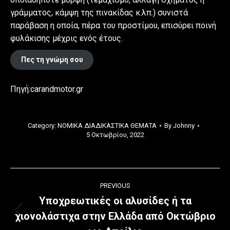
γράμματος, κάμψη της πινακίδας κ.λπ.) συνιστά
παράβαση η οποία, πέρα του προστίμου, επισύρει ποινή
φυλάκισης μέχρις ενός έτους.
Πες τη γνώμη σου
Πηγή:carandmotor.gr
Category:
ΝΟΜΙΚΑ ΔΙΑΔΙΚΑΣΤΙΚΑ ΘΕΜΑΤΑ
By
Johnny
5 Οκτωβρίου, 2022
Post
PREVIOUS
navigation
Υποχρεωτικές οι αλυσίδες ή τα
χιονολάστιχα στην Ελλάδα από Οκτώβριο
Previous
post: