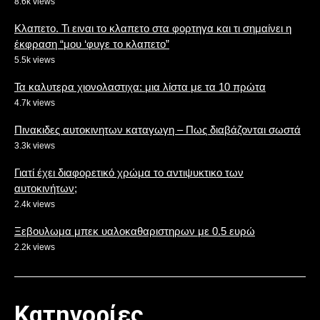
8.6k views
Κλαπετο. Τι ειναι το κλαπετο στα φορτηγα και τι σημαίνει η
έκφραση “μου ‘φυγε το κλαπετο”
5.5k views
Τα καλυτερα χιονολαστιχα: μια λίστα με τα 10 πρώτα
4.7k views
Πινακιδες αυτοκινητων καταγωγη – Πως διαβάζονται σωστά
3.3k views
Γιατί έχει διαφορετικό χρώμα το αντιψυκτικο των
αυτοκινήτων;
2.4k views
Ξεβουλωμα μπεκ υαλοκαθαριστηρων με 0.5 ευρώ
2.2k views
Κατηγορίες