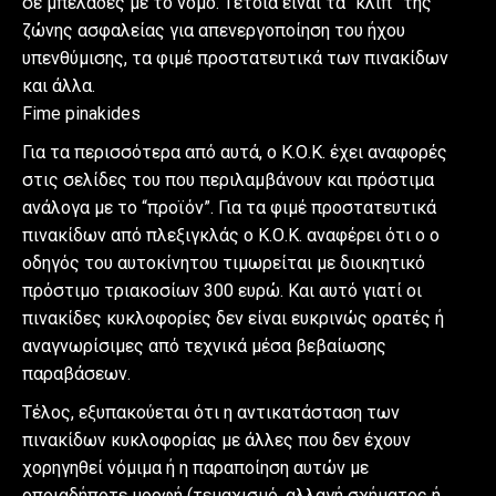
σε μπελάδες με το νόμο. Τέτοια είναι τα “κλιπ” της
ζώνης ασφαλείας για απενεργοποίηση του ήχου
υπενθύμισης, τα φιμέ προστατευτικά των πινακίδων
και άλλα.
Fime pinakides
Για τα περισσότερα από αυτά, ο Κ.Ο.Κ. έχει αναφορές
στις σελίδες του που περιλαμβάνουν και πρόστιμα
ανάλογα με το “προϊόν”. Για τα φιμέ προστατευτικά
πινακίδων από πλεξιγκλάς ο Κ.Ο.Κ. αναφέρει ότι ο ο
οδηγός του αυτοκίνητου τιμωρείται με διοικητικό
πρόστιμο τριακοσίων 300 ευρώ. Και αυτό γιατί οι
πινακίδες κυκλοφορίες δεν είναι ευκρινώς ορατές ή
αναγνωρίσιμες από τεχνικά μέσα βεβαίωσης
παραβάσεων.
Τέλος, εξυπακούεται ότι η αντικατάσταση των
πινακίδων κυκλοφορίας με άλλες που δεν έχουν
χορηγηθεί νόμιμα ή η παραποίηση αυτών με
οποιαδήποτε μορφή (τεμαχισμό, αλλαγή σχήματος ή