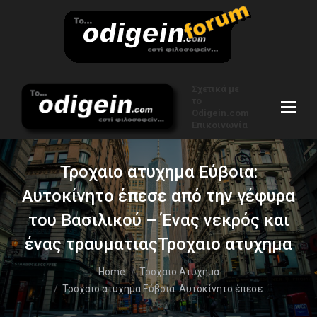
Σχετικά με
το
Odigein.com
Επικοινωνία
Τροχαιο ατυχημα Εύβοια:
Αυτοκίνητο έπεσε από την γέφυρα
του Βασιλικού – Ένας νεκρός και
ένας τραυματιαςΤροχαιο ατυχημα
You are here:
Home
Τροχαιο Ατυχημα
Τροχαιο ατυχημα Εύβοια: Αυτοκίνητο έπεσε…