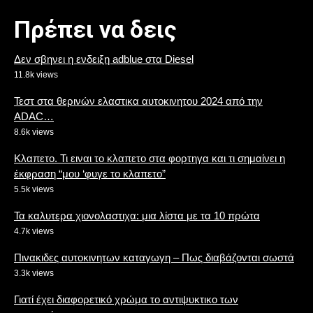
Πρέπει να δεις
Δεν σβηνει η ενδειξη adblue στα Diesel
11.8k views
Τεστ στα θερινών ελαστικα αυτοκινητου 2024 από την
ADAC…
8.6k views
Κλαπετο. Τι ειναι το κλαπετο στα φορτηγα και τι σημαίνει η
έκφραση “μου ‘φυγε το κλαπετο”
5.5k views
Τα καλυτερα χιονολαστιχα: μια λίστα με τα 10 πρώτα
4.7k views
Πινακιδες αυτοκινητων καταγωγη – Πως διαβάζονται σωστά
3.3k views
Γιατί έχει διαφορετικό χρώμα το αντιψυκτικο των