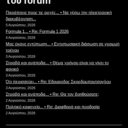
του forum
Παράπονα προς τις αρχές... • Να χέσω την ηλεκτρονική
διακυβέρνηση...
5 Αυγούστου, 2026
Formula 1... • Re: Formula 1 2026
4 Αυγούστου, 2026
Μας έκανε εντύπωση... • Εντυπωσιακή διάσωση σε γραμμή
τρένου
3 Αυγούστου, 2026
Στραβά και ανάποδα... • Θέμα χρόνου είναι να γίνει το
φονικό
3 Αυγούστου, 2026
Ότι περισσεύει... • Re: Eδουαρδος Σκορδομπουτσογλου
3 Αυγούστου, 2026
Στραβά και ανάποδα... • Re: Θα τον βοηθούσατε;
2 Αυγούστου, 2026
Πολιτικό καφενείο... • Re: Διαφθορά και προδοσία
2 Αυγούστου, 2026