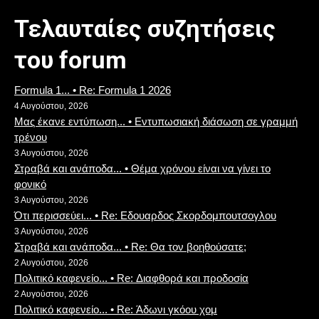
Τελαυταίες συζητήσεις
του forum
Formula 1... • Re: Formula 1 2026
4 Αυγούστου, 2026
Μας έκανε εντύπωση... • Εντυπωσιακή διάσωση σε γραμμή
τρένου
3 Αυγούστου, 2026
Στραβά και ανάποδα... • Θέμα χρόνου είναι να γίνει το
φονικό
3 Αυγούστου, 2026
Ότι περισσεύει... • Re: Eδουαρδος Σκορδομπουτσογλου
3 Αυγούστου, 2026
Στραβά και ανάποδα... • Re: Θα τον βοηθούσατε;
2 Αυγούστου, 2026
Πολιτικό καφενείο... • Re: Διαφθορά και προδοσία
2 Αυγούστου, 2026
Πολιτικό καφενείο... • Re: Άδωνι γκόου χομ