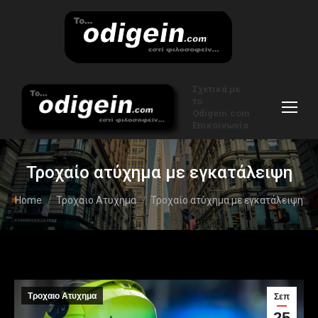
Σχετικά με
το
Odigein.com
Επικοινωνία
Τροχαίο ατύχημα με εγκατάλειψη
You are here:
Home
Τροχαιο Ατυχημα
Τροχαίο ατύχημα με εγκατάλειψη
Τροχαιο Ατυχημα
Σεπ
25