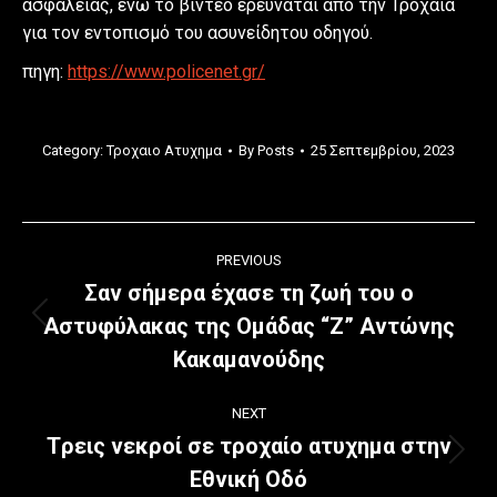
ασφαλείας, ενώ το βίντεο ερευνάται από την Τροχαία
για τον εντοπισμό του ασυνείδητου οδηγού.
πηγη:
https://www.policenet.gr/
Category:
Τροχαιο Ατυχημα
By
Posts
25 Σεπτεμβρίου, 2023
Post
PREVIOUS
navigation
Σαν σήμερα έχασε τη ζωή του ο
Αστυφύλακας της Oμάδας “Ζ” Αντώνης
Previous
post:
Κακαμανούδης
NEXT
Tρεις νεκροί σε τροχαίο ατυχημα στην
Next
Εθνική Οδό
post: