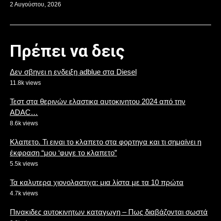
2 Αυγούστου, 2026
Πρέπει να δεις
Δεν σβηνει η ενδειξη adblue στα Diesel
11.8k views
Τεστ στα θερινών ελαστικα αυτοκινητου 2024 από την
ADAC…
8.6k views
Κλαπετο. Τι ειναι το κλαπετο στα φορτηγα και τι σημαίνει η
έκφραση “μου ‘φυγε το κλαπετο”
5.5k views
Τα καλυτερα χιονολαστιχα: μια λίστα με τα 10 πρώτα
4.7k views
Πινακιδες αυτοκινητων καταγωγη – Πως διαβάζονται σωστά