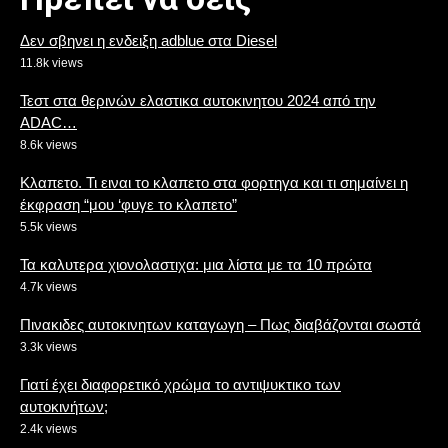
Δεν σβηνει η ενδειξη adblue στα Diesel
11.8k views
Τεστ στα θερινών ελαστικα αυτοκινητου 2024 από την
ADAC…
8.6k views
Κλαπετο. Τι ειναι το κλαπετο στα φορτηγα και τι σημαίνει η
έκφραση “μου ‘φυγε το κλαπετο”
5.5k views
Τα καλυτερα χιονολαστιχα: μια λίστα με τα 10 πρώτα
4.7k views
Πινακιδες αυτοκινητων καταγωγη – Πως διαβάζονται σωστά
3.3k views
Γιατί έχει διαφορετικό χρώμα το αντιψυκτικο των
αυτοκινήτων;
2.4k views