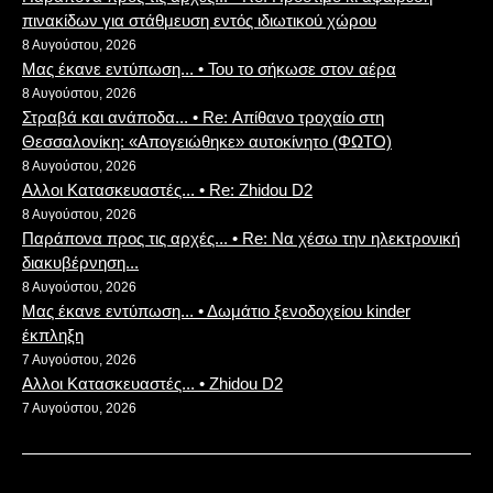
πινακίδων για στάθμευση εντός ιδιωτικού χώρου
8 Αυγούστου, 2026
Μας έκανε εντύπωση... • Του το σήκωσε στον αέρα
8 Αυγούστου, 2026
Στραβά και ανάποδα... • Re: Απίθανο τροχαίο στη
Θεσσαλονίκη: «Απογειώθηκε» αυτοκίνητο (ΦΩΤΟ)
8 Αυγούστου, 2026
Αλλοι Κατασκευαστές... • Re: Zhidou D2
8 Αυγούστου, 2026
Παράπονα προς τις αρχές... • Re: Να χέσω την ηλεκτρονική
διακυβέρνηση...
8 Αυγούστου, 2026
Μας έκανε εντύπωση... • Δωμάτιο ξενοδοχείου kinder
έκπληξη
7 Αυγούστου, 2026
Αλλοι Κατασκευαστές... • Zhidou D2
7 Αυγούστου, 2026