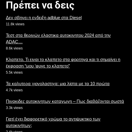
Πρέπει να δεις
Δεν σβηνει η ενδειξη adblue στα Diesel
11.8k views
Τεστ στα θερινών ελαστικα αυτοκινητου 2024 από την
ADAC…
8.6k views
Κλαπετο. Τι ειναι το κλαπετο στα φορτηγα και τι σημαίνει η
έκφραση “μου ‘φυγε το κλαπετο”
5.5k views
Τα καλυτερα χιονολαστιχα: μια λίστα με τα 10 πρώτα
4.7k views
Πινακιδες αυτοκινητων καταγωγη – Πως διαβάζονται σωστά
3.3k views
Γιατί έχει διαφορετικό χρώμα το αντιψυκτικο των
αυτοκινήτων;
2.4k views