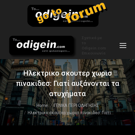
Σχετικά με
το
Odigein.com
Επικοινωνία
Ηλεκτρικο σκουτερ χωρισ
πινακιδεσ: Γιατί αυξάνονται τα
ατυχήματα
You are here:
Home
ΓΕΝΙΚΑ ΠΕΡΙ ΟΔΗΓΗΣΗΣ
Ηλεκτρικο σκουτερ χωρισ πινακιδεσ: Γιατί…