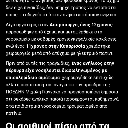
αυτοκίνητο. Ο ανήλικος δεν φορούσε κράνος. Το όχημα
δεν είχε πινακίδες, δεν υπήρχε τρόπος να εντοπιστεί
ποιος το οδηγούσε ούτε αν ανήκε σε κάποιον ενήλικα.
Λίγο αργότερα, στον
Ασπρόπυργο, ένας 12χρονος
παρασύρθηκε από όχημα και μεταφέρθηκε στο
νοσοκομείο με σοβαρές κρανιογκεφαλικές κακώσεις,
ενώ ένας
11χρονος στην Κυπαρισσία
χρειάστηκε
χειρουργείο μετά από ατύχημα με ηλεκτρικό πατίνι.
Πριν από αυτές τις τραγωδίες,
ένας ανήλικος στην
Κέρκυρα είχε νοσηλευτεί διασωληνωμένος με
επισκληρίδειο αιμάτωμα
· χειρουργήθηκε επιτυχώς,
αλλά η περίπτωσή του ανάγκασε τον πρόεδρο της
ΠΟΕΔΗΝ Μιχάλη Γιαννάκο να προειδοποιήσει δημόσια
ότι δεκάδες ανήλικα παιδιά προσέρχονται καθημερινά
στα παιδιατρικά νοσοκομεία τραυματισμένα από
πατίνια.
Οι αριθμοί πίσω από τα