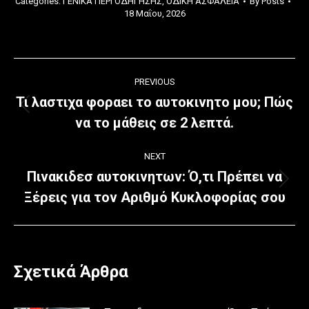
Categories:
ΓΕΝΙΚΑ ΠΕΡΙ ΟΔΗΓΗΣΗΣ
,
ΟΔΙΚΗ ΑΣΦΑΛΕΙΑ
By
Posts
18 Μαΐου, 2026
Post
PREVIOUS
navigation
Τι λαστιχα φοραει το αυτοκινητο μου; Πώς
Previous
να το μάθεις σε 2 λεπτά.
post:
NEXT
Πινακιδεσ αυτοκινητων: Ό,τι Πρέπει να
Next
Ξέρεις για τον Αριθμό Κυκλοφορίας σου
post:
Σχετικά Άρθρα