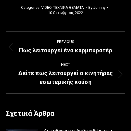
Categories:
VIDEO
,
ΤΕΧΝΙΚΑ ΘΕΜΑΤΑ
By
Johnny
10 Οκτωβρίου, 2022
Post
PREVIOUS
navigation
Πως λειτουργεί ένα καρμπυρατέρ
Previous
post:
NEXT
Δείτε πως λειτουργεί ο κινητήρας
Next
εσωτερικής καύση
post:
Σχετικά Άρθρα
Δεν σβηνει η ενδειξη adblue στα