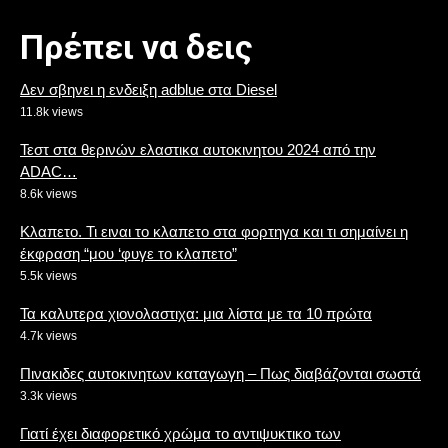
Πρέπει να δεις
Δεν σβηνει η ενδειξη adblue στα Diesel
11.8k views
Τεστ στα θερινών ελαστικα αυτοκινητου 2024 από την
ADAC…
8.6k views
Κλαπετο. Τι ειναι το κλαπετο στα φορτηγα και τι σημαίνει η
έκφραση “μου ‘φυγε το κλαπετο”
5.5k views
Τα καλυτερα χιονολαστιχα: μια λίστα με τα 10 πρώτα
4.7k views
Πινακιδες αυτοκινητων καταγωγη – Πως διαβάζονται σωστά
3.3k views
Γιατί έχει διαφορετικό χρώμα το αντιψυκτικο των