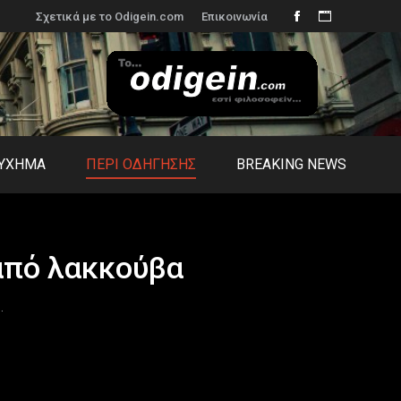
Σχετικά με το Odigein.com
Επικοινωνία
Facebook
Website
page
page
opens
opens
in
in
new
new
window
window
ΤΥΧΗΜΑ
ΠΕΡΙ ΟΔΗΓΗΣΗΣ
BREAKING NEWS
από λακκούβα
…