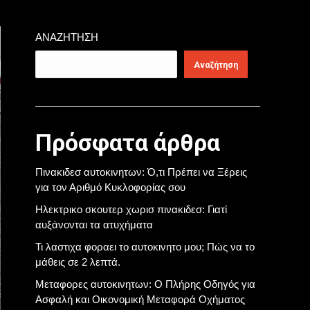
ΑΝΑΖΉΤΗΣΗ
Αναζήτηση
Πρόσφατα άρθρα
Πινακιδεσ αυτοκινητων: Ό,τι Πρέπει να Ξέρεις
για τον Αριθμό Κυκλοφορίας σου
Ηλεκτρικο σκουτερ χωρισ πινακιδεσ: Γιατί
αυξάνονται τα ατυχήματα
Τι λαστιχα φοραει το αυτοκινητο μου; Πώς να το
μάθεις σε 2 λεπτά.
Μεταφορες αυτοκινητων: Ο Πλήρης Οδηγός για
Ασφαλή και Οικονομική Μεταφορά Οχήματος