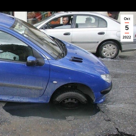
Οκτ
5
2022