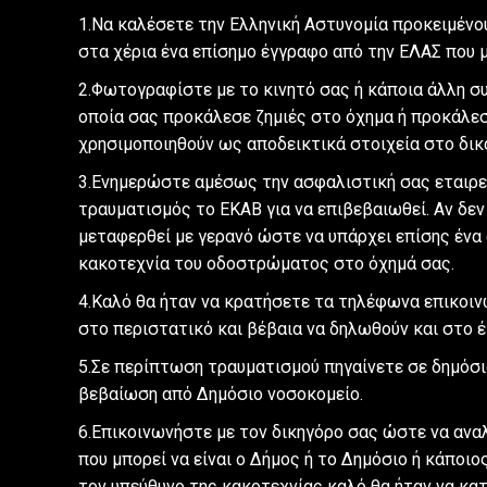
1.Να καλέσετε την Ελληνική Αστυνομία προκειμένου
στα χέρια ένα επίσημο έγγραφο από την ΕΛΑΣ που 
2.Φωτογραφίστε με το κινητό σας ή κάποια άλλη συ
οποία σας προκάλεσε ζημιές στο όχημα ή προκάλεσ
χρησιμοποιηθούν ως αποδεικτικά στοιχεία στο δικ
3.Ενημερώστε αμέσως την ασφαλιστική σας εταιρεία
τραυματισμός το ΕΚΑΒ για να επιβεβαιωθεί. Αν δεν
μεταφερθεί με γερανό ώστε να υπάρχει επίσης ένα 
κακοτεχνία του οδοστρώματος στο όχημά σας.
4.Καλό θα ήταν να κρατήσετε τα τηλέφωνα επικοιν
στο περιστατικό και βέβαια να δηλωθούν και στο 
5.Σε περίπτωση τραυματισμού πηγαίνετε σε δημόσιο
βεβαίωση από Δημόσιο νοσοκομείο.
6.Επικοινωνήστε με τον δικηγόρο σας ώστε να ανα
που μπορεί να είναι ο Δήμος ή το Δημόσιο ή κάποιο
τον υπεύθυνο της κακοτεχνίας καλό θα ήταν να κα