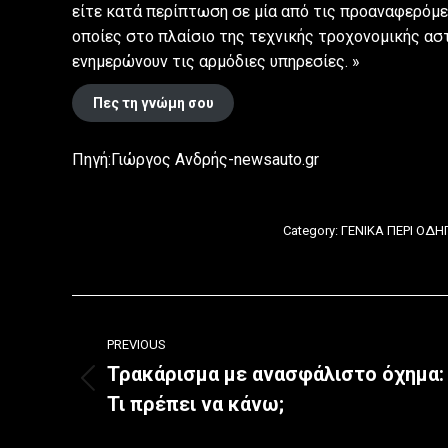
είτε κατά περίπτωση σε μία από τις προαναφερόμεν
οποίες στο πλαίσιο της τεχνικής τροχονομικής α
ενημερώνουν τις αρμόδιες υπηρεσίες. »
Πες τη γνώμη σου
Πηγή:Γιώργος Ανδρής-newsauto.gr
Category:
ΓΕΝΙΚΑ ΠΕΡΙ ΟΔ
Post
PREVIOUS
navigation
Τρακάρισμα με ανασφάλιστο όχημα:
Previous
Τι πρέπει να κάνω;
post: