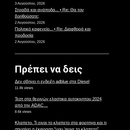
3 Αυγούστου, 2026
Στραβά και ανάποδα... • Re: Θα τον
βοηθούσατε;
2 Αυγούστου, 2026
Πολιτικό καφενείο... • Re: Διαφθορά και
προδοσία
2 Αυγούστου, 2026
Πρέπει να δεις
Δεν σβηνει η ενδειξη adblue στα Diesel
11.8k views
Τεστ στα θερινών ελαστικα αυτοκινητου 2024
από την ADAC…
8.6k views
Κλαπετο. Τι ειναι το κλαπετο στα φορτηγα και τι
σημαίνει η έκφραση “μου ‘φυγε το κλαπετο”