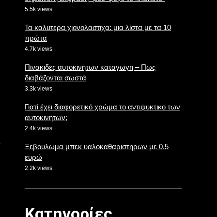
5.5k views
Τα καλυτερα χιονολαστιχα: μια λίστα με τα 10
πρώτα
4.7k views
Πινακιδες αυτοκινητων καταγωγη – Πως
διαβάζονται σωστά
3.3k views
Γιατί έχει διαφορετικό χρώμα το αντιψυκτικο των
αυτοκινήτων;
2.4k views
Ξεβουλωμα μπεκ υαλοκαθαριστηρων με 0.5
ευρώ
2.2k views
Κατηγορίες