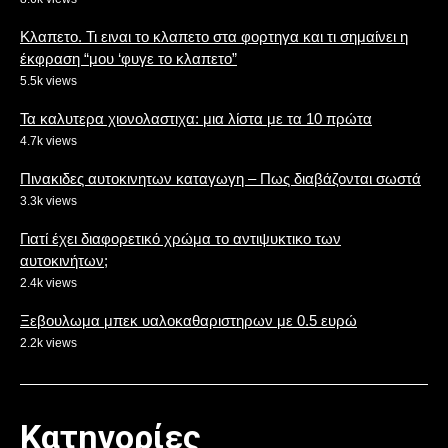
Κλαπετο. Τι ειναι το κλαπετο στα φορτηγα και τι σημαίνει η
έκφραση “μου ‘φυγε το κλαπετο”
5.5k views
Τα καλυτερα χιονολαστιχα: μια λίστα με τα 10 πρώτα
4.7k views
Πινακιδες αυτοκινητων καταγωγη – Πως διαβάζονται σωστά
3.3k views
Γιατί έχει διαφορετικό χρώμα το αντιψυκτικο των
αυτοκινήτων;
2.4k views
Ξεβουλωμα μπεκ υαλοκαθαριστηρων με 0.5 ευρώ
2.2k views
Κατηγορίες