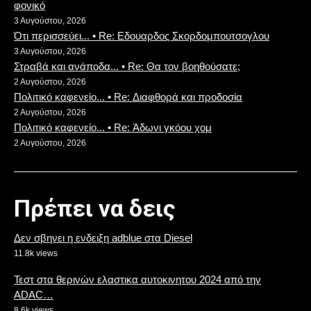
φονικό
3 Αυγούστου, 2026
Ότι περισσεύει... • Re: Eδουαρδος Σκορδομπουτσογλου
3 Αυγούστου, 2026
Στραβά και ανάποδα... • Re: Θα τον βοηθούσατε;
2 Αυγούστου, 2026
Πολιτικό καφενείο... • Re: Διαφθορά και προδοσία
2 Αυγούστου, 2026
Πολιτικό καφενείο... • Re: Άδωνι γκόου χομ
2 Αυγούστου, 2026
Πρέπει να δεις
Δεν σβηνει η ενδειξη adblue στα Diesel
11.8k views
Τεστ στα θερινών ελαστικα αυτοκινητου 2024 από την
ADAC…
8.6k views