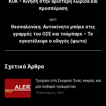
navigation
ΚΟΚ – Κίνηση στην αριστερή λωρίδα και
Previous
προσπέραση
post:
NEXT
Θεσσαλονίκη: Αυτοκίνητο μπήκε στις
γραμμές του ΟΣΕ και τούμπαρε – Το
Next
post:
εγκατέλειψε ο οδηγός (φωτο)
Σχετικά Άρθρα
Tροχαίο στη Συγγρού: Ένας νεκρός και
μία σοβαρά τραυματίας
19 Ιανουαρίου, 2024